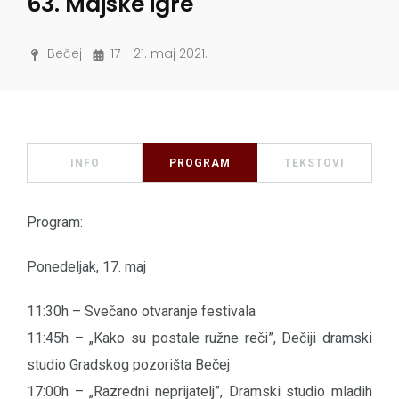
63. Majske igre
Bečej
17 - 21. maj 2021.
INFO
PROGRAM
TEKSTOVI
Program:
Ponedeljak, 17. maj
11:30h – Svečano otvaranje festivala
11:45h – „Kako su postale ružne reči”, Dečiji dramski
studio Gradskog pozorišta Bečej
17:00h – „Razredni neprijatelj”, Dramski studio mladih