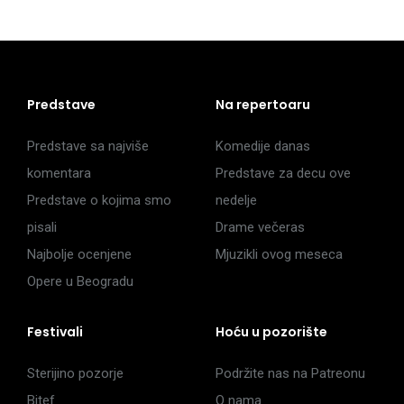
Predstave
Na repertoaru
Predstave sa najviše
Komedije danas
komentara
Predstave za decu ove
Predstave o kojima smo
nedelje
pisali
Drame večeras
Najbolje ocenjene
Mjuzikli ovog meseca
Opere u Beogradu
Festivali
Hoću u pozorište
Sterijino pozorje
Podržite nas na Patreonu
Bitef
O nama