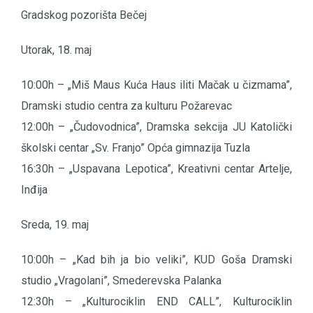
Gradskog pozorišta Bečej
Utorak, 18. maj
10:00h – „Miš Maus Kuća Haus iliti Mačak u čizmama”,
Dramski studio centra za kulturu Požarevac
12:00h – „Čudovodnica”, Dramska sekcija JU Katolički
školski centar „Sv. Franjo” Opća gimnazija Tuzla
16:30h – „Uspavana Lepotica”, Kreativni centar Artelje,
Inđija
Sreda, 19. maj
10:00h – „Kad bih ja bio veliki”, KUD Goša Dramski
studio „Vragolani”, Smederevska Palanka
12:30h – „Kulturociklin END CALL”, Kulturociklin