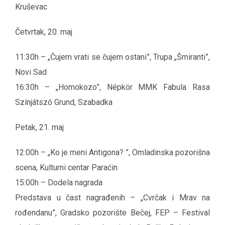
Kruševac
Četvrtak, 20. maj
11:30h – „Čujem vrati se čujem ostani”, Trupa „Šmiranti”,
Novi Sad
16:30h – „Homokozo”, Népkör MMK Fabula Rasa
Színjátszó Grund, Szabadka
Petak, 21. maj
12:00h – „Ko je meni Antigona? ”, Omladinska pozorišna
scena, Kulturni centar Paraćin
15:00h – Dodela nagrada
Predstava u čast nagrađenih – „Cvrčak i Mrav na
rođendanu”, Gradsko pozorište Bečej, FEP – Festival