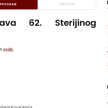
PROGRAM
TEKSTOVI
ava 62. Sterijinog
ti
ovde.
Dušana Kovačevića