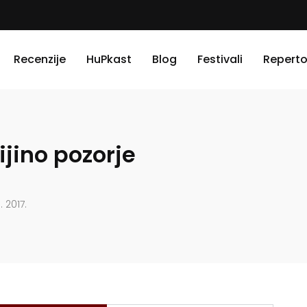
Recenzije
HuPkast
Blog
Festivali
Reperto
rijino pozorje
. 2017.