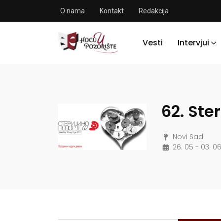
O nama
Kontakt
Redakcija
Vesti
Intervjui
62. Ste
Novi Sad
26. 05 - 03. 06