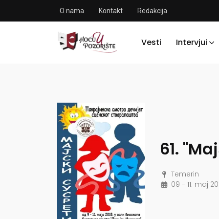
O nama
Kontakt
Redakcija
Vesti
Intervjui
61. "Maj
Temerin
09 - 11. maj 20