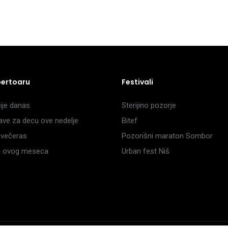
pertoaru
Festivali
je danas
Sterijino pozorje
ave za decu ove nedelje
Bitef
večeras
Pozorišni maraton Sombor
li ovog meseca
Urban fest Niš