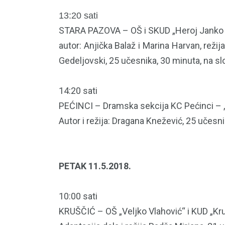
13:20 sati
STARA PAZOVA – OŠ i SKUD „Heroj Janko Č
autor: Anjička Balaž i Marina Harvan, režij
Gedeljovski, 25 učesnika, 30 minuta, na s
14:20 sati
PEĆINCI – Dramska sekcija KC Pećinci –
Autor i režija: Dragana Knežević, 25 učesn
PETAK 11.5.2018.
10:00 sati
KRUŠČIĆ – OŠ „Veljko Vlahović“ i KUD „Kru