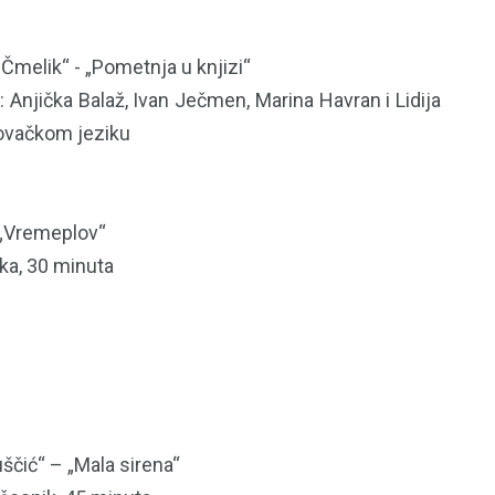
melik“ - „Pometnja u knjizi“
a: Anjička Balaž, Ivan Ječmen, Marina Havran i Lidija
lovačkom jeziku
 „Vremeplov“
ika, 30 minuta
ščić“ – „Mala sirena“