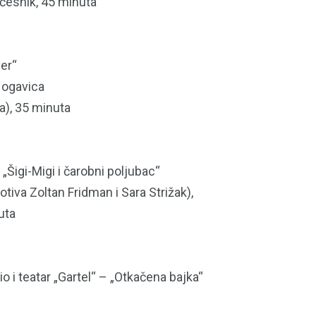
učesnik, 45 minuta
er“
Nogavica
a), 35 minuta
Šigi-Migi i čarobni poljubac“
otiva Zoltan Fridman i Sara Strižak),
uta
 teatar „Gartel“ – „Otkačena bajka“