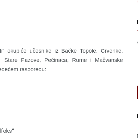
ti” okupiće učesnike iz Bačke Topole, Crvenke,
čke, Stare Pazove, Pećinaca, Rume i Mačvanske
sledećem rasporedu:
lfoks“