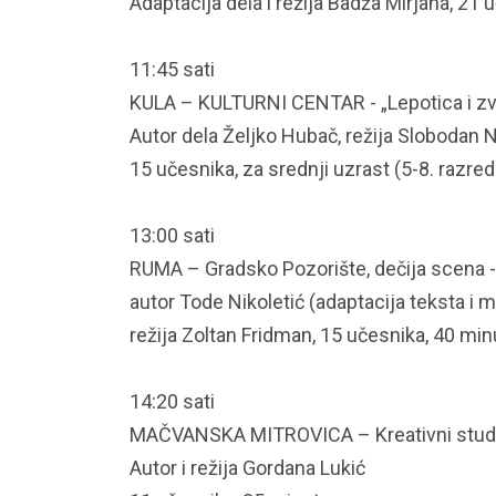
Adaptacija dela i režija Badža Mirjana, 21 
11:45 sati
KULA – KULTURNI CENTAR - „Lepotica i zv
Autor dela Željko Hubač, režija Slobodan 
15 učesnika, za srednji uzrast (5-8. razred
13:00 sati
RUMA – Gradsko Pozorište, dečija scena - „
autor Tode Nikoletić (adaptacija teksta i m
režija Zoltan Fridman, 15 učesnika, 40 min
14:20 sati
MAČVANSKA MITROVICA – Kreativni studio i
Autor i režija Gordana Lukić