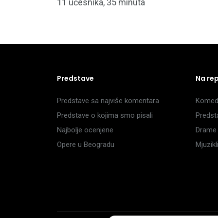
11 učesnika, 35 minuta
Predstave
Na re
Predstave sa najviše komentara
Komedi
Predstave o kojima smo pisali
Predst
Najbolje ocenjene
Drame 
Opere u Beogradu
Mjuzik