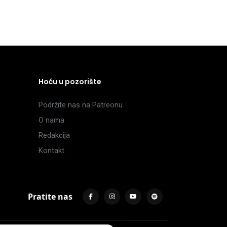
Hoću u pozorište
Podržite nas na Patreonu
O nama
Redakcija
Kontakt
Pratite nas