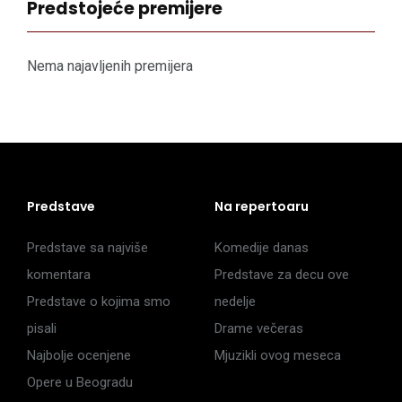
Predstojeće premijere
Nema najavljenih premijera
Predstave
Na repertoaru
Predstave sa najviše
Komedije danas
komentara
Predstave za decu ove
Predstave o kojima smo
nedelje
pisali
Drame večeras
Najbolje ocenjene
Mjuzikli ovog meseca
Opere u Beogradu