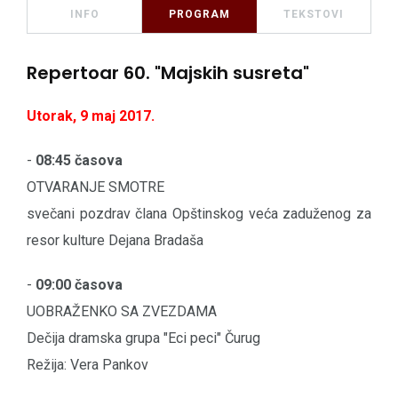
INFO
PROGRAM
TEKSTOVI
Repertoar 60. "Majskih susreta"
Utorak, 9 maj 2017.
-
08:45 časova
OTVARANJE SMOTRE
svečani pozdrav člana Opštinskog veća zaduženog za
resor kulture Dejana Bradaša
-
09:00 časova
UOBRAŽENKO SA ZVEZDAMA
Dečija dramska grupa "Eci peci" Čurug
Režija: Vera Pankov