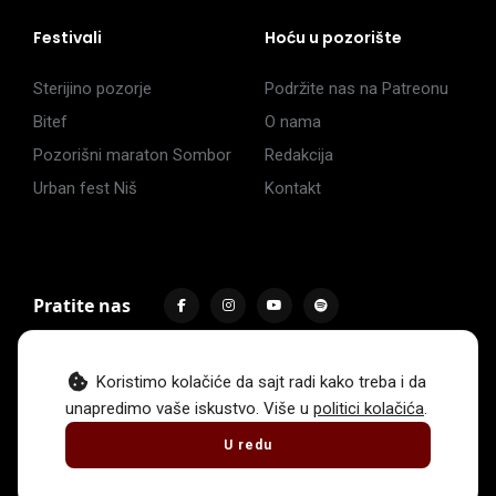
Festivali
Hoću u pozorište
Sterijino pozorje
Podržite nas na Patreonu
Bitef
O nama
Pozorišni maraton Sombor
Redakcija
Urban fest Niš
Kontakt
Pratite nas
Koristimo kolačiće da sajt radi kako treba i da
unapredimo vaše iskustvo. Više u
politici kolačića
.
Impressum
Politika privatnosti
Uslovi korišćenja
U redu
© 2017 -
2026
. Sva prava zadržava Hoću u pozorište.