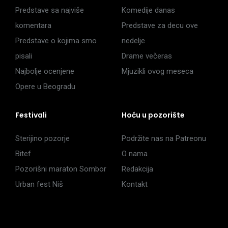
Predstave sa najviše
Komedije danas
komentara
Predstave za decu ove
Predstave o kojima smo
nedelje
pisali
Drame večeras
Najbolje ocenjene
Mjuzikli ovog meseca
Opere u Beogradu
Festivali
Hoću u pozorište
Sterijino pozorje
Podržite nas na Patreonu
Bitef
O nama
Pozorišni maraton Sombor
Redakcija
Urban fest Niš
Kontakt