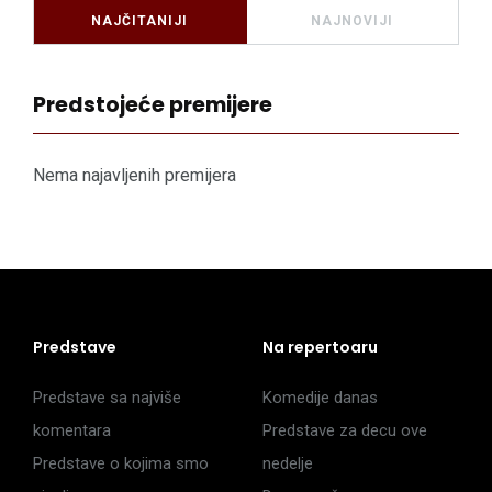
NAJČITANIJI
NAJNOVIJI
Predstojeće premijere
Nema najavljenih premijera
Predstave
Na repertoaru
Predstave sa najviše
Komedije danas
komentara
Predstave za decu ove
Predstave o kojima smo
nedelje