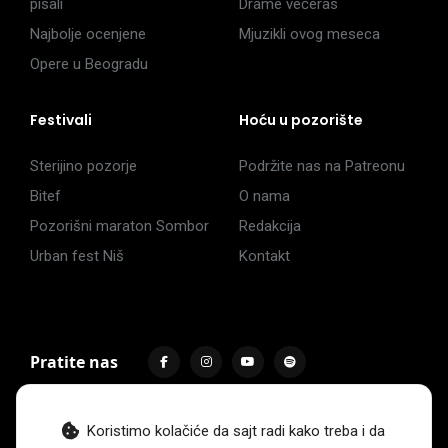
pisali
Drame večeras
Najbolje ocenjene
Mjuzikli ovog meseca
Opere u Beogradu
Festivali
Hoću u pozorište
Sterijino pozorje
Podržite nas na Patreonu
Bitef
O nama
Pozorišni maraton Sombor
Redakcija
Urban fest Niš
Kontakt
Pratite nas
Koristimo kolačiće da sajt radi kako treba i da