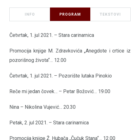
INFO
PROGRAM
TEKSTOVI
Četvrtak, 1. jul 2021. – Stara carinarnica
Promocija knjige M. Zdravkovića „Anegdote i crtice iz
pozorišnog života“… 12.00
Četvrtak, 1. jul 2021. – Pozorište lutaka Pinokio
Reče mi jedan čovek… – Petar Božović… 19.00
Nina – Nikolina Vujević… 20.30
Petak, 2. jul 2021. – Stara carinarnica
Promocija knjige Ž. Hubača „Čučuk Stana“… 12.00