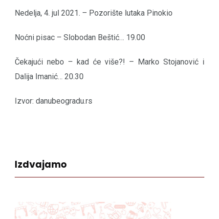
Nedelja, 4. jul 2021. – Pozorište lutaka Pinokio
Noćni pisac – Slobodan Beštić… 19.00
Čekajući nebo – kad će više?! – Marko Stojanović i
Dalija Imanić… 20.30
Izvor: danubeogradu.rs
Izdvajamo