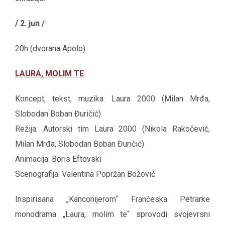
/ 2. jun /
20h (dvorana Apolo)
LAURA, MOLIM TE
Koncept, tekst, muzika: Laura 2000 (Milan Mrđa,
Slobodan Boban Đuričić)
Režija: Autorski tim Laura 2000 (Nikola Rakočević,
Milan Mrđa, Slobodan Boban Đuričić)
Animacija: Boris Eftovski
Scenografija: Valentina Popržan Božović
Inspirisana „Kanconijerom“ Frančeska Petrarke
monodrama „Laura, molim te“ sprovodi svojevrsni