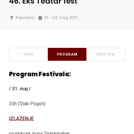
46. Eks Teatar fest
Pančevo
31 - 02. maj 2017.
INFO
PROGRAM
TEKSTOVI
Program Festivala:
/ 31. maj /
20h (Štab Pogon)
IZLAŽENJE
produkcija: trupa Teatarmaher