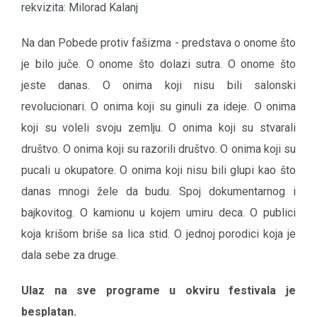
rekvizita: Milorad Kalanj
Na dan Pobede protiv fašizma - predstava o onome što
je bilo juče. O onome što dolazi sutra. O onome što
jeste danas. O onima koji nisu bili salonski
revolucionari. O onima koji su ginuli za ideje. O onima
koji su voleli svoju zemlju. O onima koji su stvarali
društvo. O onima koji su razorili društvo. O onima koji su
pucali u okupatore. O onima koji nisu bili glupi kao što
danas mnogi žele da budu. Spoj dokumentarnog i
bajkovitog. O kamionu u kojem umiru deca. O publici
koja krišom briše sa lica stid. O jednoj porodici koja je
dala sebe za druge.
Ulaz na sve programe u okviru festivala je
besplatan.