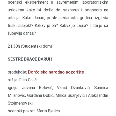
scenski eksperiment u savremenim laboratorijskim
uslovima kako bi došla do saznanja i odgovora na
pitanja: Kako danas, posle sedamsto godina, izgleda
lirski subjekt? Kakav je on? Kakva je Laura? I šta je sa
ljubavlju danas?
21.30h (Studentski dom)
SESTRE BRAĆE BARUH
produkcija:
Dorćolsko narodno pozorište
režija: Filip Gajić
igraju: Jovana Belović, Vahid Džanković, Sunčica
Milanović, Gordana Đokić, Milica Sužnjević i Aleksandar
Stoimenovski
scenski pokret: Marta Bjelica