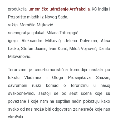
produkcija:
umetničko udruženje Artfrakcija
, KC Inđija i
Pozorište mladih iz Novog Sada.
režija: Momčilo Miljković
scenografija i plakat: Milana Trifunjagić
igraju: Aleksandar Milković, Jelena Đulvezan, Alisa
Lacko, Stefan Juanin, Ivan Đurić, Miloš Vojnović, Danilo
Milovanović.
Terorizam je crno-humoristična komedija nastala po
tekstu Vladimira i Olega Presnjakova. Snažan,
savremeni ruski komad o terorizmu u našoj
svakodnevnici, sastoji se od šest scena koje su
povezane i koje nam na suptilan način pokazuju kako
svako od nas može biti odgovoran za nesreće koje nas
okružuju.