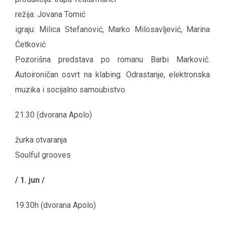
režija: Jovana Tomić
igraju: Milica Stefanović, Marko Milosavljević, Marina
Ćetković
Pozorišna predstava po romanu Barbi Marković.
Autoironičan osvrt na klabing. Odrastanje, elektronska
muzika i socijalno samoubistvo.
21.30 (dvorana Apolo)
žurka otvaranja
Soulful grooves
/ 1. jun /
19.30h (dvorana Apolo)