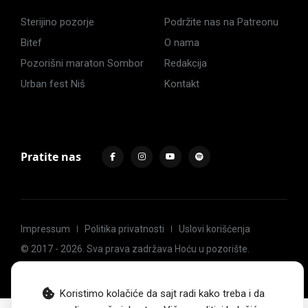
Sterijino pozorje
Podržite nas na Patreonu
Bitef
O nama
Pozorišni maraton Sombor
Redakcija
Urban fest Niš
Kontakt
Pratite nas
Impressum
Politika privatnosti
Uslovi korišćenja
© 2017 -
2026
. Sva prava zadržava Hoću u pozorište.
Koristimo kolačiće da sajt radi kako treba i da