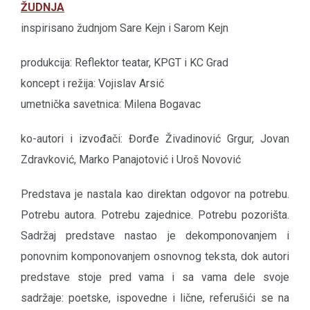
ŽUDNJA
inspirisano žudnjom Sare Kejn i Sarom Kejn
produkcija: Reflektor teatar, KPGT i KC Grad
koncept i režija: Vojislav Arsić
umetnička savetnica: Milena Bogavac
ko-autori i izvođači: Đorđe Živadinović Grgur, Jovan
Zdravković, Marko Panajotović i Uroš Novović
Predstava je nastala kao direktan odgovor na potrebu.
Potrebu autora. Potrebu zajednice. Potrebu pozorišta.
Sadržaj predstave nastao je dekomponovanjem i
ponovnim komponovanjem osnovnog teksta, dok autori
predstave stoje pred vama i sa vama dele svoje
sadržaje: poetske, ispovedne i lične, referušići se na