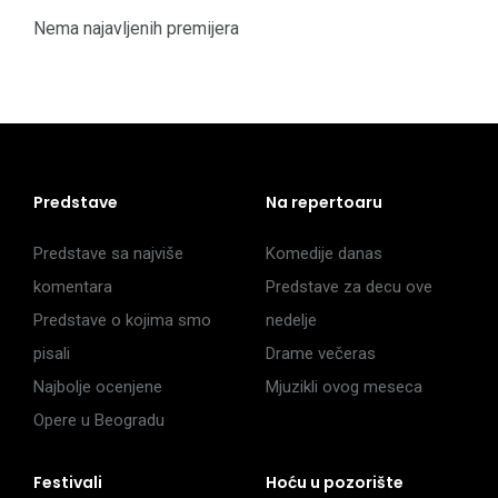
Nema najavljenih premijera
Predstave
Na repertoaru
Predstave sa najviše
Komedije danas
komentara
Predstave za decu ove
Predstave o kojima smo
nedelje
pisali
Drame večeras
Najbolje ocenjene
Mjuzikli ovog meseca
Opere u Beogradu
Festivali
Hoću u pozorište