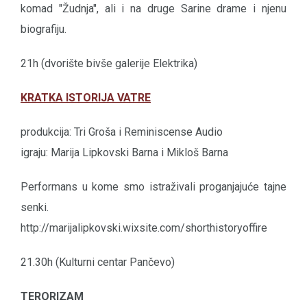
komad "Žudnja", ali i na druge Sarine drame i njenu
biografiju.
21h (dvorište bivše galerije Elektrika)
KRATKA ISTORIJA VATRE
produkcija: Tri Groša i Reminiscense Audio
igraju: Marija Lipkovski Barna i Mikloš Barna
Performans u kome smo istraživali proganjajuće tajne
senki.
http://marijalipkovski.wixsite.com/shorthistoryoffire
21.30h (Kulturni centar Pančevo)
TERORIZAM