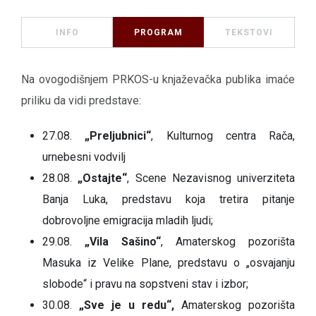
INFO
PROGRAM
TEKSTOVI
Na ovogodišnjem PRKOS-u knjaževačka publika imaće
priliku da vidi predstave:
27.08.
„Preljubnici“
, Kulturnog centra Rača,
urnebesni vodvilj
28.08.
„Ostajte“
, Scene Nezavisnog univerziteta
Banja Luka, predstavu koja tretira pitanje
dobrovoljne emigracija mladih ljudi;
29.08.
„Vila Sašino“
, Amaterskog pozorišta
Masuka iz Velike Plane, predstavu o „osvajanju
slobode“ i pravu na sopstveni stav i izbor;
30.08.
„Sve je u redu“,
Amaterskog pozorišta