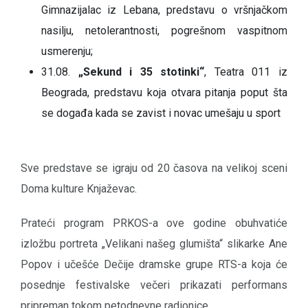
Gimnazijalac iz Lebana, predstavu o vršnjačkom
nasilju, netolerantnosti, pogrešnom vaspitnom
usmerenju;
31.08.
„Sekund i 35 stotinki“
, Teatra 011 iz
Beograda, predstavu koja otvara pitanja poput šta
se događa kada se zavist i novac umešaju u sport
Sve predstave se igraju od 20 časova na velikoj sceni
Doma kulture Knjaževac.
Prateći program PRKOS-a ove godine obuhvatiće
izložbu portreta „Velikani našeg glumišta“ slikarke Ane
Popov i učešće Dečije dramske grupe RTS-a koja će
posednje festivalske večeri prikazati performans
pripreman tokom petodnevne radionice.