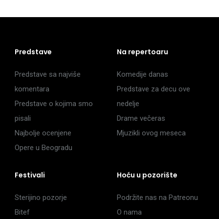
Predstave
Na repertoaru
Predstave sa najviše
Komedije danas
komentara
Predstave za decu ove
Predstave o kojima smo
nedelje
pisali
Drame večeras
Najbolje ocenjene
Mjuzikli ovog meseca
Opere u Beogradu
Festivali
Hoću u pozorište
Sterijino pozorje
Podržite nas na Patreonu
Bitef
O nama