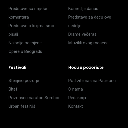
Predstave sa najviše
Komedije danas
komentara
Predstave za decu ove
Predstave o kojima smo
nedelje
pisali
Drame večeras
Najbolje ocenjene
Mjuzikli ovog meseca
Opere u Beogradu
Festivali
Hoću u pozorište
Sterijino pozorje
Podržite nas na Patreonu
Bitef
O nama
Pozorišni maraton Sombor
Redakcija
Urban fest Niš
Kontakt