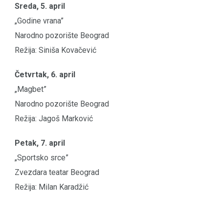
Sreda, 5. april
„Godine vrana”
Narodno pozorište Beograd
Režija: Siniša Kovačević
Četvrtak, 6. april
„Magbet”
Narodno pozorište Beograd
Režija: Jagoš Marković
Petak, 7. april
„Sportsko srce”
Zvezdara teatar Beograd
Režija: Milan Karadžić