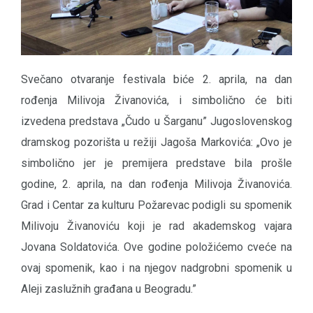
Svečano otvaranje festivala biće 2. aprila, na dan
rođenja Milivoja Živanovića, i simbolično će biti
izvedena predstava „Čudo u Šarganu” Jugoslovenskog
dramskog pozorišta u režiji Jagoša Markovića: „Ovo je
simbolično jer je premijera predstave bila prošle
godine, 2. aprila, na dan rođenja Milivoja Živanovića.
Grad i Centar za kulturu Požarevac podigli su spomenik
Milivoju Živanoviću koji je rad akademskog vajara
Jovana Soldatovića. Ove godine položićemo cveće na
ovaj spomenik, kao i na njegov nadgrobni spomenik u
Aleji zaslužnih građana u Beogradu.”