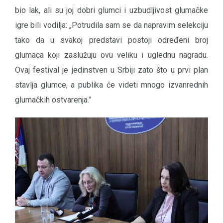
bio lak, ali su joj dobri glumci i uzbudljivost glumačke
igre bili vodilja: „Potrudila sam se da napravim selekciju
tako da u svakoj predstavi postoji određeni broj
glumaca koji zaslužuju ovu veliku i uglednu nagradu.
Ovaj festival je jedinstven u Srbiji zato što u prvi plan
stavlja glumce, a publika će videti mnogo izvanrednih
glumačkih ostvarenja.”