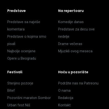
Predstave
Na repertoaru
Predstave sa najviše
Komedije danas
komentara
Predstave za decu ove
Predstave o kojima smo
nedelje
pisali
Drame večeras
Najbolje ocenjene
Mjuzikli ovog meseca
Opere u Beogradu
Festivali
Hoću u pozorište
Sterijino pozorje
Podržite nas na Patreonu
Bitef
O nama
Pozorišni maraton Sombor
Redakcija
Urban fest Niš
Kontakt