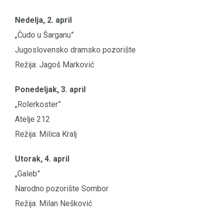
Nedelja, 2. april
„Čudo u Šarganu”
Jugoslovensko dramsko pozorište
Režija: Jagoš Marković
Ponedeljak, 3. april
„Rolerkoster”
Atelje 212
Režija: Milica Kralj
Utorak, 4. april
„Galeb”
Narodno pozorište Sombor
Režija: Milan Nešković