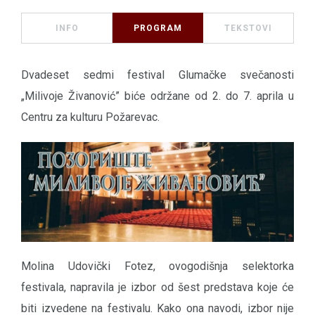
INFO
PROGRAM
TEKSTOVI
Dvadeset sedmi festival Glumačke svečanosti
„Milivoje Živanović” biće održane od 2. do 7. aprila u
Centru za kulturu Požarevac.
Molina Udovički Fotez, ovogodišnja selektorka
festivala, napravila je izbor od šest predstava koje će
biti izvedene na festivalu. Kako ona navodi, izbor nije