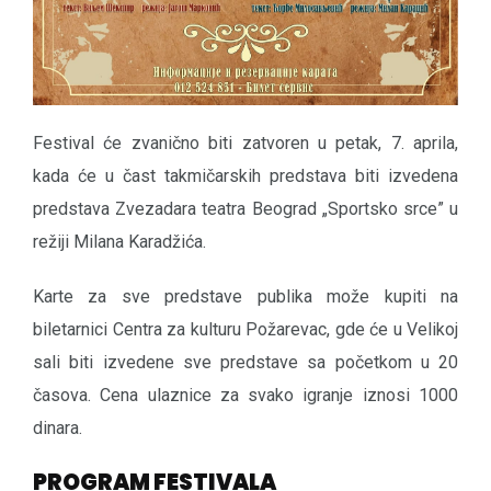
Festival će zvanično biti zatvoren u petak, 7. aprila,
kada će u čast takmičarskih predstava biti izvedena
predstava Zvezadara teatra Beograd „Sportsko srce” u
režiji Milana Karadžića.
Karte za sve predstave publika može kupiti na
biletarnici Centra za kulturu Požarevac, gde će u Velikoj
sali biti izvedene sve predstave sa početkom u 20
časova. Cena ulaznice za svako igranje iznosi 1000
dinara.
PROGRAM FESTIVALA