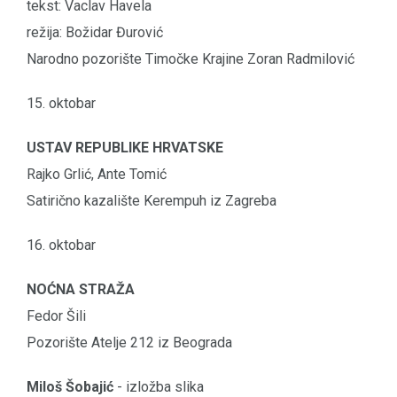
tekst: Vaclav Havela
režija: Božidar Đurović
Narodno pozorište Timočke Krajine Zoran Radmilović
15. oktobar
USTAV REPUBLIKE HRVATSKE
Rajko Grlić, Ante Tomić
Satirično kazalište Kerempuh iz Zagreba
16. oktobar
NOĆNA STRAŽA
Fedor Šili
Pozorište Atelje 212 iz Beograda
Miloš Šobajić
- izložba slika