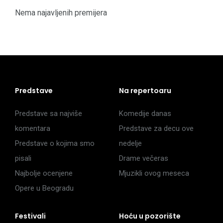
Nema najavljenih premijera
Predstave
Na repertoaru
Predstave sa najviše
Komedije danas
komentara
Predstave za decu ove
Predstave o kojima smo
nedelje
pisali
Drame večeras
Najbolje ocenjene
Mjuzikli ovog meseca
Opere u Beogradu
Festivali
Hoću u pozorište