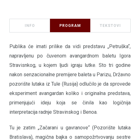
INFO
PROGRAM
TEKSTOVI
Publika će imati prilike da vidi predstavu „Petruška“,
napravljenu po čuvenom avangardnom baletu Igora
Stravisnkog, u kojem ljudi igraju lutke. Sto tri godine
nakon senzacionalne premijere baleta u Parizu, Državno
pozorište lutaka iz Tule (Rusija) odlučilo je da sprovede
eksperiment avangardan koliko i originalna predstava,
primenjujući ideju koja se činila kao logičnija
interpretacija radnje Stravinskog i Benoa.
Tu je zatim „Začarani u gavranove“ (Pozorište lutaka
Bratislava), magična bajka o samopožrtvovanju sestre