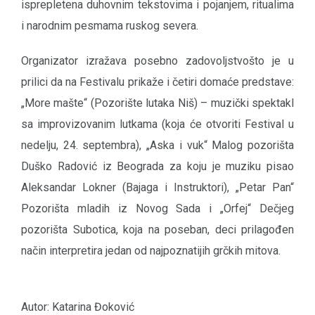
isprepletena duhovnim tekstovima i pojanjem, ritualima
i narodnim pesmama ruskog severa.
Organizator izražava posebno zadovoljstvošto je u
prilici da na Festivalu prikaže i četiri domaće predstave:
„More mašte“ (Pozorište lutaka Niš) – muzički spektakl
sa improvizovanim lutkama (koja će otvoriti Festival u
nedelju, 24. septembra), „Aska i vuk“ Malog pozorišta
Duško Radović iz Beograda za koju je muziku pisao
Aleksandar Lokner (Bajaga i Instruktori), „Petar Pan“
Pozorišta mladih iz Novog Sada i „Orfej“ Dečjeg
pozorišta Subotica, koja na poseban, deci prilagođen
način interpretira jedan od najpoznatijih grčkih mitova.
Autor: Katarina Đoković