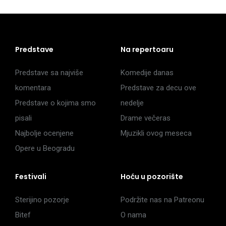
Predstave
Na repertoaru
Predstave sa najviše
Komedije danas
komentara
Predstave za decu ove
Predstave o kojima smo
nedelje
pisali
Drame večeras
Najbolje ocenjene
Mjuzikli ovog meseca
Opere u Beogradu
Festivali
Hoću u pozorište
Sterijino pozorje
Podržite nas na Patreonu
Bitef
O nama