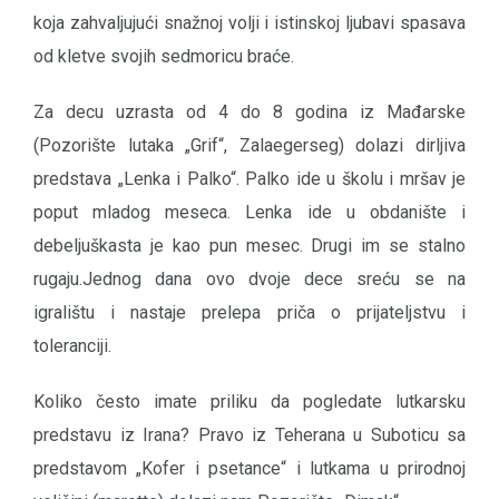
koja zahvaljujući snažnoj volji i istinskoj ljubavi spasava
od kletve svojih sedmoricu braće.
Za decu uzrasta od 4 do 8 godina iz Mađarske
(Pozorište lutaka „Grif“, Zalaegerseg) dolazi dirljiva
predstava „Lenka i Palko“. Palko ide u školu i mršav je
poput mladog meseca. Lenka ide u obdanište i
debeljuškasta je kao pun mesec. Drugi im se stalno
rugaju.Jednog dana ovo dvoje dece sreću se na
igralištu i nastaje prelepa priča o prijateljstvu i
toleranciji.
Koliko često imate priliku da pogledate lutkarsku
predstavu iz Irana? Pravo iz Teherana u Suboticu sa
predstavom „Kofer i psetance“ i lutkama u prirodnoj