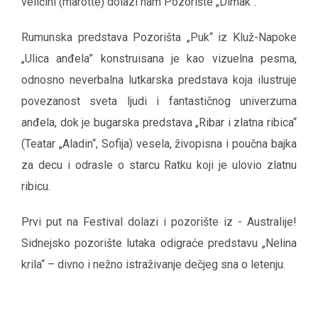
veličini (marotte) dolazi nam Pozorište „Dimak“.
Rumunska predstava Pozorišta „Puk“ iz Kluž-Napoke
„Ulica anđela” konstruisana je kao vizuelna pesma,
odnosno neverbalna lutkarska predstava koja ilustruje
povezanost sveta ljudi i fantastičnog univerzuma
anđela, dok je bugarska predstava „Ribar i zlatna ribica“
(Teatar „Aladin“, Sofija) vesela, živopisna i poučna bajka
za decu i odrasle o starcu Ratku koji je ulovio zlatnu
ribicu.
Prvi put na Festival dolazi i pozorište iz - Australije!
Sidnejsko pozorište lutaka odigraće predstavu „Nelina
krila“ – divno i nežno istraživanje dečjeg sna o letenju.