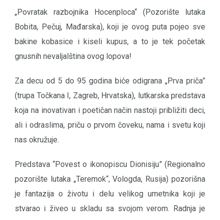
„Povratak razbojnika Hocenploca“ (Pozorište lutaka
Bobita, Pečuj, Mađarska), koji je ovog puta pojeo sve
bakine kobasice i kiseli kupus, a to je tek početak
gnusnih nevaljalština ovog lopova!
Za decu od 5 do 95 godina biće odigrana „Prva priča”
(trupa Točkana I, Zagreb, Hrvatska), lutkarska predstava
koja na inovativan i poetičan način nastoji približiti deci,
ali i odraslima, priču o prvom čoveku, nama i svetu koji
nas okružuje.
Predstava “Povest o ikonopiscu Dionisiju” (Regionalno
pozorište lutaka „Teremok“, Vologda, Rusija) pozorišna
je fantazija o životu i delu velikog umetnika koji je
stvarao i živeo u skladu sa svojom verom. Radnja je