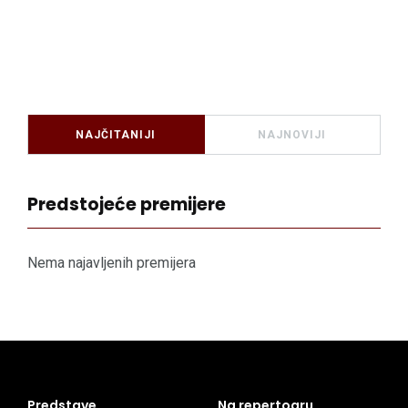
NAJČITANIJI
NAJNOVIJI
Predstojeće premijere
Nema najavljenih premijera
Predstave
Na repertoaru