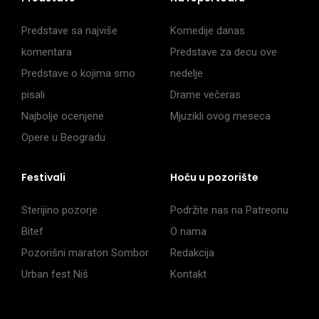
Predstave sa najviše
Komedije danas
komentara
Predstave za decu ove
Predstave o kojima smo
nedelje
pisali
Drame večeras
Najbolje ocenjene
Mjuzikli ovog meseca
Opere u Beogradu
Festivali
Hoću u pozorište
Sterijino pozorje
Podržite nas na Patreonu
Bitef
O nama
Pozorišni maraton Sombor
Redakcija
Urban fest Niš
Kontakt