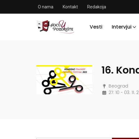
O nama
Kontakt
Redakcija
Vesti
Intervjui
16. Kon
Beograd
27. 10 - 03. 11. 