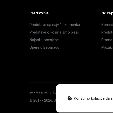
Predstave
Na re
Predstave sa najviše komentara
Komedi
Predstave o kojima smo pisali
Predst
Najbolje ocenjene
Drame 
Opere u Beogradu
Mjuzik
Impressum
Politika privatnosti
Uslovi korišćenj
Koristimo kolačiće da s
© 2017 -
2026
. Sva prava zadržava Hoću u pozorište