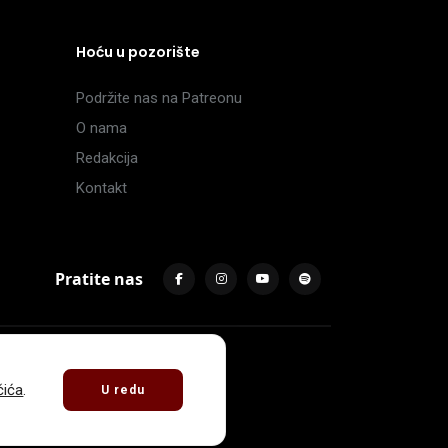
Hoću u pozorište
Podržite nas na Patreonu
O nama
Redakcija
Kontakt
Pratite nas
čića
.
U redu