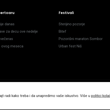
pertoaru
Festivali
je danas
Sterijino pozorje
ave za decu ove nedelje
Bitef
večeras
Pozorišni maraton Sombor
li ovog meseca
Urban fest Niš
a
ajt radi kako treba i da unapredimo vaše iskustvo. Više u
politici kola
.