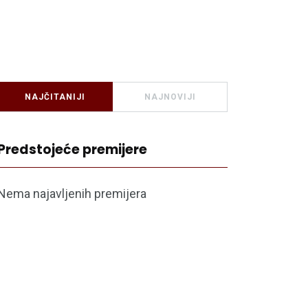
NAJČITANIJI
NAJNOVIJI
Predstojeće premijere
Nema najavljenih premijera