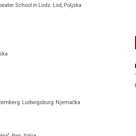
heater School in Lodz. Lod, Poljska
rska
ttemberg. Ludwigsburg. Njemačka
". Rim, Italija