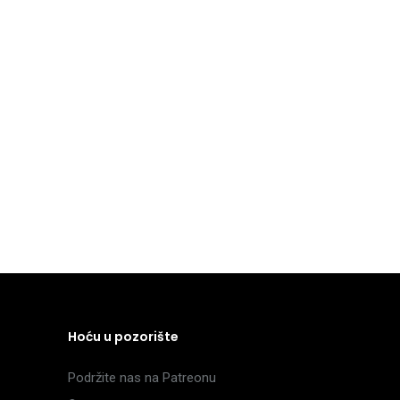
Hoću u pozorište
Podržite nas na Patreonu