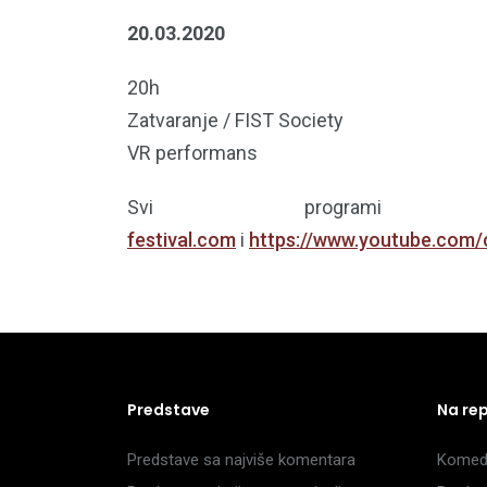
20.03.2020
20h
Zatvaranje / FIST Society
VR performans
Svi progr
festival.com
i
https://www.youtube.com
Predstave
Na re
Predstave sa najviše komentara
Komedi