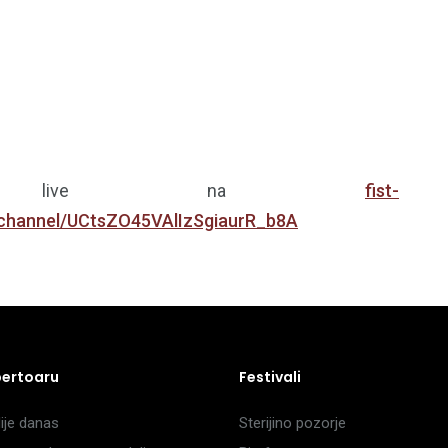
ami live na
fist-
/channel/UCtsZO45VAlIzSgiaurR_b8A
pertoaru
Festivali
je danas
Sterijino pozorje