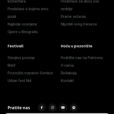
komentara
Predstave za decu ove
Predstave o kojima smo
nedelje
pisali
Drame večeras
Najbolje ocenjene
Mjuzikli ovog meseca
Opere u Beogradu
Festivali
Hoću u pozorište
Sterijino pozorje
Podržite nas na Patreonu
Bitef
O nama
Pozorišni maraton Sombor
Redakcija
Urban fest Niš
Kontakt
Pratite nas