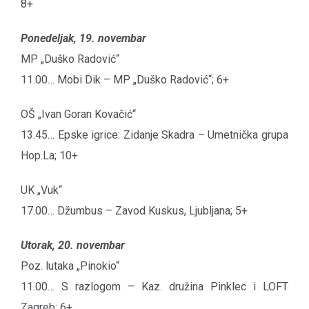
8+
Ponedeljak, 19. novembar
MP „Duško Radović“
11.00… Mobi Dik – MP „Duško Radović“; 6+
OŠ „Ivan Goran Kovačić“
13.45… Epske igrice: Zidanje Skadra – Umetnička grupa
Hop.La; 10+
UK „Vuk“
17.00… Džumbus – Zavod Kuskus, Ljubljana; 5+
Utorak, 20. novembar
Poz. lutaka „Pinokio“
11.00… S razlogom – Kaz. družina Pinklec i LOFT
Zagreb; 6+