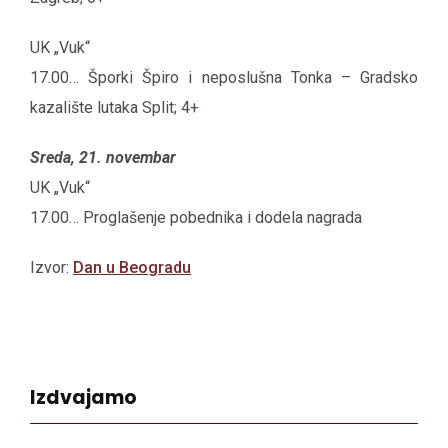
UK „Vuk“
17.00… Šporki Špiro i neposlušna Tonka – Gradsko
kazalište lutaka Split; 4+
Sreda, 21. novembar
UK „Vuk“
17.00… Proglašenje pobednika i dodela nagrada
Izvor:
Dan u Beogradu
Izdvajamo