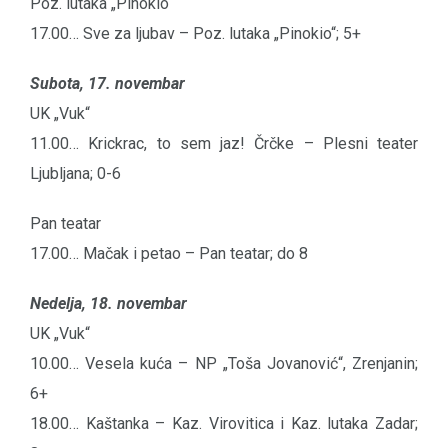
Poz. lutaka „Pinokio“
17.00… Sve za ljubav – Poz. lutaka „Pinokio“; 5+
Subota, 17. novembar
UK „Vuk“
11.00… Krickrac, to sem jaz! Črčke – Plesni teater
Ljubljana; 0-6
Pan teatar
17.00… Mačak i petao – Pan teatar; do 8
Nedelja, 18. novembar
UK „Vuk“
10.00… Vesela kuća – NP „Toša Jovanović“, Zrenjanin;
6+
18.00… Kaštanka – Kaz. Virovitica i Kaz. lutaka Zadar;