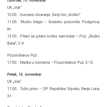
Četvrtak, 15. novembar
UK „Vuk“
10.00… Svečano otvaranje: Dečji hor „Kolibri“
11.00… Modro blago – Gradsko pozorište Podgorica;
8+
13.00… Pitam se pitam, koliko sam bitan – Poz. „Boško
Buha“; 3-9
Pozorištance Puž
17.00… Mačka u čizmama – Pozorištance Puž; 5-12
Petak, 16. novembar
UK „Vuk“
11.00… Tužni princ – DP Republike Srpske, Banja Luka;
3+