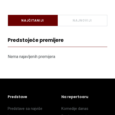
NAJČITANIJI
NAJNOVIJI
Predstojeće premijere
Nema najavljenih premijera
Predstave
Na repertoaru
Predstave sa najviše
Komedije danas