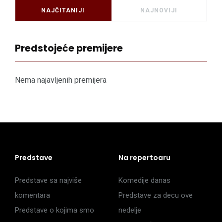
NAJČITANIJI
NAJNOVIJI
Predstojeće premijere
Nema najavljenih premijera
Predstave
Na repertoaru
Predstave sa najviše
Komedije danas
komentara
Predstave za decu ove
Predstave o kojima smo
nedelje