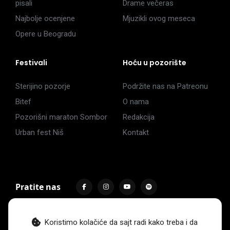
pisali
Drame večeras
Najbolje ocenjene
Mjuzikli ovog meseca
Opere u Beogradu
Festivali
Hoću u pozorište
Sterijino pozorje
Podržite nas na Patreonu
Bitef
O nama
Pozorišni maraton Sombor
Redakcija
Urban fest Niš
Kontakt
Pratite nas
Koristimo kolačiće da sajt radi kako treba i da