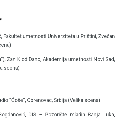
r
 Fakultet umetnosti Univerziteta u Prištini, Zvečan
scena)
ma“), Žan Klod Dano, Akademija umetnosti Novi Sad,
la scena)
udio “Ćoše“, Obrenovac, Srbija (Velika scena)
Bogdanović, DIS – Pozorište mladih Banja Luka,