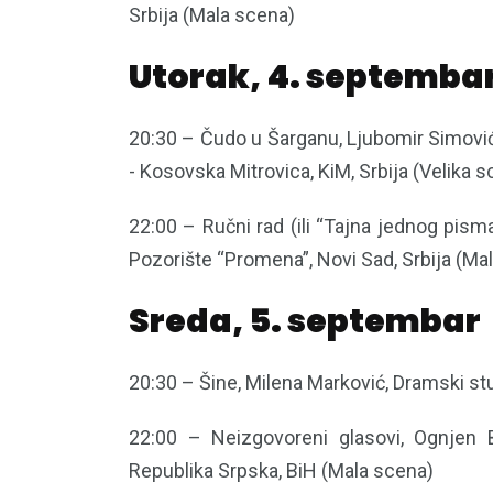
Srbija (Mala scena)
Utorak, 4. septemba
20:30 – Čudo u Šarganu, Ljubomir Simović,
- Kosovska Mitrovica, KiM, Srbija (Velika 
22:00 – Ručni rad (ili “Tajna jednog pis
Pozorište “Promena”, Novi Sad, Srbija (Ma
Sreda, 5. septembar
20:30 – Šine, Milena Marković, Dramski st
22:00 – Neizgovoreni glasovi, Ognjen 
Republika Srpska, BiH (Mala scena)