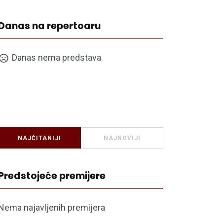
Danas na repertoaru
Danas nema predstava
NAJČITANIJI
NAJNOVIJI
Predstojeće premijere
Nema najavljenih premijera