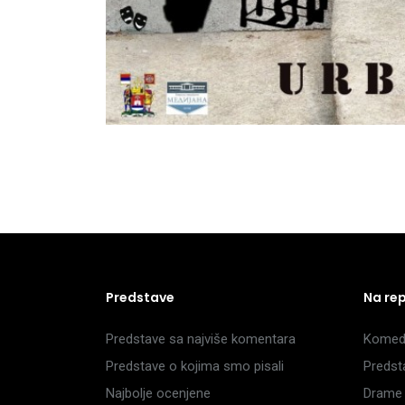
Predstave
Na re
Predstave sa najviše komentara
Komedi
Predstave o kojima smo pisali
Predst
Najbolje ocenjene
Drame 