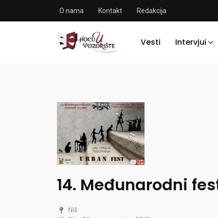
O nama
Kontakt
Redakcija
Vesti
Intervjui
14. Međunarodni fes
Niš