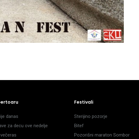
pertoaru
Festivali
je danas
Sterijino pozorje
ave za decu ove nedelje
Bitef
večeras
Pozorišni maraton Sombor