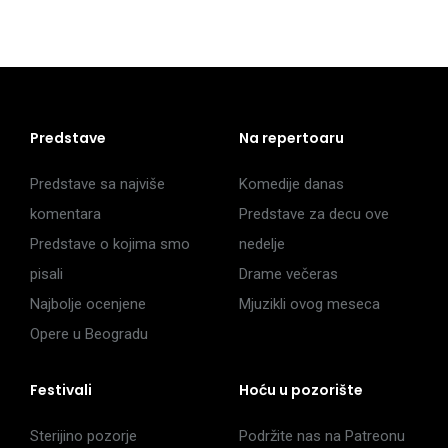
Predstave
Na repertoaru
Predstave sa najviše
Komedije danas
komentara
Predstave za decu ove
Predstave o kojima smo
nedelje
pisali
Drame večeras
Najbolje ocenjene
Mjuzikli ovog meseca
Opere u Beogradu
Festivali
Hoću u pozorište
Sterijino pozorje
Podržite nas na Patreonu