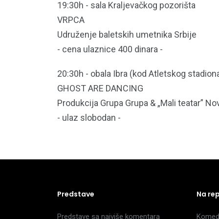
19:30h - sala Kraljevačkog pozorišta
VRPCA
Udruženje baletskih umetnika Srbije
- cena ulaznice 400 dinara -
20:30h - obala Ibra (kod Atletskog stadion
GHOST ARE DANCING
Produkcija Grupa Grupa & „Mali teatar” No
- ulaz slobodan -
Predstave
Na re
Predstave sa najviše komentara
Komedi