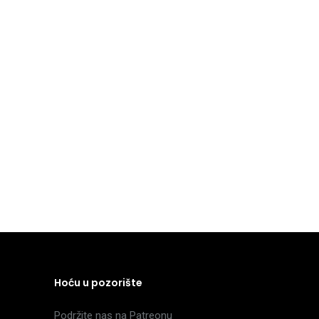
Hoću u pozorište
Podržite nas na Patreonu