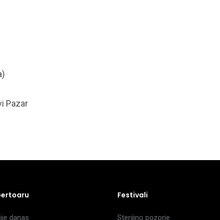
a)
vi Pazar
pertoaru
Festivali
je danas
Sterijino pozorje