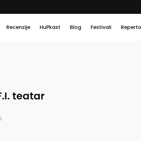
Recenzije
HuPkast
Blog
Festivali
Reperto
F.I. teatar
3.